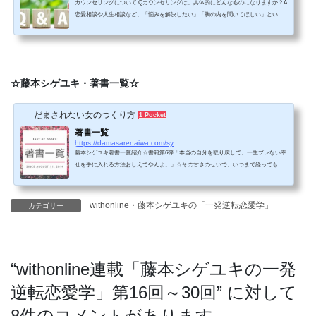
カウンセリングについて Qカウンセリングは、具体的にどんなものになりますか？A
恋愛相談や人生相談など、「悩みを解決したい」「胸の内を聞いてほしい」という
方に向けた、問題解決に向かうためのサポートになります。アドバイスを一方的に
受ける場ではなく、心のモヤモヤを軽くしたり自分への理解を深めたりする目的が
あります。恋愛でのご相談をされる場合、単なる恋愛相談で完結はせず、これから
の人生に役立つお話も交えてお伝えさせていただきます。 ・誰にも言えない話を聞
いてほしい・恋愛体質、依存体質改善・自信が持て...
☆藤本シゲユキ・著書一覧☆
だまされない女のつくり方
1 Pocket
著書一覧
https://damasarenaiwa.com/sy
藤本シゲユキ著書一覧紹介☆書籍第6弾「本当の自分を取り戻して、一生ブレない幸
せを手に入れる方法おしえてやんよ。」☆その甘さのせいで、いつまで経っても自
己肯定感が高まらへんねん!今まで誰も教えてくれなかった自己肯定感の高め方、お
しえてやんよ。Chapter 1まず、自分の周囲を整えるワーク■エネルギーバンパイアを
側に置いてたら、自己肯定感は高まらへんで■エネルギーバンパイアとのかかわり方
withonline・藤本シゲユキの「一発逆転恋愛学」
カテゴリー
を教えてやんよWork1 ○ まずは今の自分の状態を把握するWork2 ○ あなたを縛る呪
縛の解き放ち方 その1Work3 ○ あなたを縛る呪縛の解き...
“
withonline連載「藤本シゲユキの一発
逆転恋愛学」第16回～30回
” に対して
8件のコメントがあります。