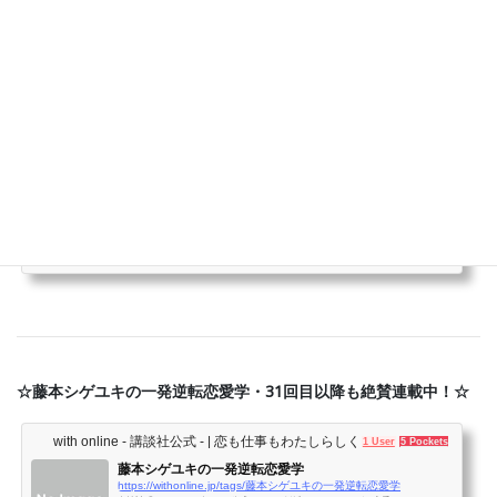
全33話の1話目を無料公開しておりますので、ご興味がおありの方
はぜひ！
cakes（ケイクス）
61 Shares
1 User
15 Pockets
意中の男性に振り向いてもらうために、 多くの女性が
はき違えていること | 本当の...
https://cakes.mu/posts/23788
恋愛には、いくつもの罠が仕掛けられています。その秘密を、元ホストクラブのオ
ーナーとして5000人以上の女性の悩みに答えてきた悲恋改善アドバイザーであり、
「本当の彼氏のつくりかた」の著者、藤本シゲユキさんが解き明かします。 目の前
の恋愛がホンモノなのか迷っている女性のみなさん必読の恋愛指南です。
☆藤本シゲユキの一発逆転恋愛学・31回目以降も絶賛連載中！☆
with online - 講談社公式 - | 恋も仕事もわたしらしく
1 User
5 Pockets
藤本シゲユキの一発逆転恋愛学
https://withonline.jp/tags/藤本シゲユキの一発逆転恋愛学