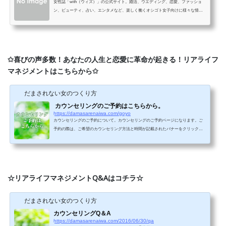
女性誌「with（ウィズ）」の公式サイト。婚活、ウエディング、恋愛、ファッショ
ン、ビューティ、占い、エンタメなど、楽しく働くオシゴト女子向けに様々な情報
をお届けします。
✩喜びの声多数！あなたの人生と恋愛に革命が起きる！リアライフ
マネジメントはこちらから✩
だまされない女のつくり方
カウンセリングのご予約はこちらから。
https://damasarenaiwa.com/goyo
カウンセリングのご予約について。カウンセリングのご予約ページになります。ご
予約の際は、ご希望のカウンセリング方法と時間が記載されたバナーをクリックし
てください。ご相談内容は、恋愛や人生にまつわるものだけでなく、多岐に渡って
おります。「誰にも言えない話がしたい」「ただ話を聞いてほしい」という方もい
らっしゃいますので、悩みや心の内を吐露してみたいという方はぜひご利用くださ
い。 電話カウンセリング通話カウンセリングになります。カウンセリング方法は、
「電話」「LINE」の2つの中からお選びいただけます...
☆リアライフマネジメントQ&Aはコチラ☆
だまされない女のつくり方
カウンセリングQ＆A
https://damasarenaiwa.com/2016/06/30/qa