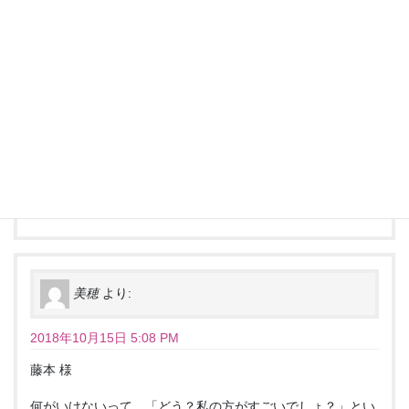
これが愛なんです。
しかし、男性だけじゃなく女性でも、元々の愛が足り
ない人はいくら好きな人が相手であっても、自己愛を
優先してしまうんですよね。
なので、愛がある人なら相手の技術が向上したら喜ん
でくれますし、愛がない人ならライバル視するように
なります。
美穂
より:
2018年10月15日 5:08 PM
藤本 様
何がいけないって、「どう？私の方がすごいでしょ？」とい