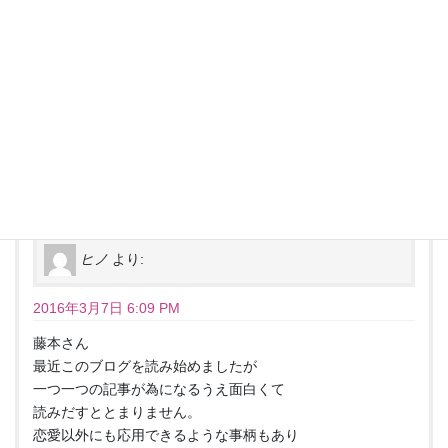
遠距離の落とし穴は「先の見えないなかなか会えない関係
性」にあるので、お互いが「この日までは遠距離を頑張ろ
う」という明確な期日をつくっておいた方がいいんですよ。
なので、その期日を決めるときに、「同棲を開始する」「ど
ちらかが最寄りの地区に引っ越す」など、具体的なことを相
談された方がいいですね。
ヒノ
より:
2016年3月7日 6:09 PM
藤本さん
最近このブログを読み始めましたが
一つ一つの記事が為になるうえ面白くて
読みだすととまりません。
恋愛以外にも応用できるような事柄もあり