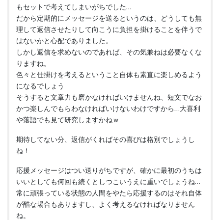
もセットで考えてしまいがちでした…
だから定期的にメッセージを送るというのは、どうしても無
理して返信させたりして向こうに負担を掛けることを伴うで
はないかと心配でありました。
しかし返信を求めないのであれば、その気兼ねは必要なくな
りますね。
色々と仕掛けを考えるということ自体も素直に楽しめるよう
になるでしょう
そうすると文章力も磨かなければいけませんね、短文でなお
かつ楽しんでもらわなければいけないわけですから…大喜利
や落語でも見て研究しますかねｗ
期待してない分、返信がくればその喜びは格別でしょうし
ね！
応援メッセージはつい送りがちですが、確かに最初のうちは
いいとしても何回も続くとしつこいうえに重いでしょうね…
常に頑張っている状態の人間をやたら応援するのはそれ自体
が酷な場合もありますし、よく考えるなければなりません
ね。