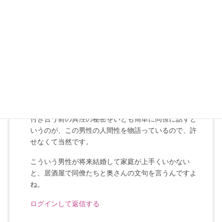
2016年12月22日 2:45 AM
>ふるはうす
この人、口軽いですね。
さすがに「言ってもいいことか悪いことか」を考えた
うえで、「言ってもいい相手かどうか」も考えないと
いけないんですよ。
付き合う前の異性の秘密をいとも簡単に同僚に話すと
いうのが、この男性の人間性を物語っているので、許
せなくて当然です。
こういう男性が将来結婚して家庭が上手くいかない
と、居酒屋で同僚たちと奥さんの文句を言うんですよ
ね。
ログインして返信する