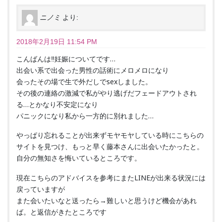
ニノミ
より:
2018年2月19日 11:54 PM
こんばんは‼︎妊娠についてです…
出会い系で出会った男性の話術にメロメロになり
会ったその場で生で外だしでsexしました。
その後の連絡の激減で私がやり逃げだフェードアウトされ
る…とかなり不安定になり
パニックになり私から一方的に別れました…
やっぱり忘れることが出来ずモヤモヤしている時にこちらの
サイトを見つけ、もっと早く藤本さんに出会いたかったと。
自分の無知さを悔いているところです。
現在こちらのアドバイスを参考にまたLINEが出来る状況には
戻っていますが
また会いたいなと送ったら→難しいと思うけど機会があれ
ば。と返信がきたところです