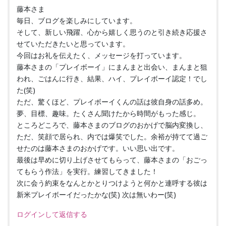
藤本さま
毎日、ブログを楽しみにしています。
そして、新しい飛躍、心から嬉しく思うのと引き続き応援さ
せていただきたいと思っています。
今回はお礼を伝えたく、メッセージを打っています。
藤本さまの「プレイボーイ」にまんまと出会い、まんまと狙
われ、ごはんに行き、結果、ハイ、プレイボーイ認定！でし
た(笑)
ただ、驚くほど、プレイボーイくんの話は彼自身の話多め。
夢、目標、趣味。たくさん聞けたから時間がもった感じ。
ところどころで、藤本さまのブログのおかげで脳内変換し、
ただ、笑顔で居られ、内では爆笑でした。余裕が持てて過ご
せたのは藤本さまのおかげです。いい思い出です。
最後は早めに切り上げさせてもらって、藤本さまの「おごっ
てもらう作法」を実行。練習してきました！
次に会う約束をなんとかとりつけようと何かと連呼する彼は
新米プレイボーイだったかな(笑) 次は無いわー(笑)
ログインして返信する