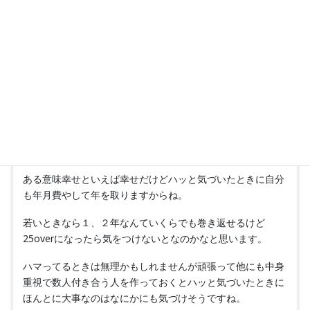
マリ☆
より:
2016年4月29日 2:10 PM
ルックスがタイプの人にハマってしまうともうほんとに他が
見えなくなってしまいますよね(>_<)
なにされても顔見たら許せちゃう状態。
ある意味幸せといえば幸せだけどハッと気づいたときに自分
も年月費やして年を取りますからね。
若いときなら１、２年なんていくらでも巻き返せるけど
25overになったら気をつけないとなのかなと思います。
ハマってるときは無理かもしれませんが頑張って他にも中身
重視で数人付き合う人を作っておくとハッと気づいたときに
ほんとに大事なのはなにかにも気づけそうですね。