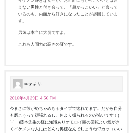
イケメン好きな女性が、お世辞にもかっこいいとは言
えない男性と付き合って、「超かっこいい」と言って
いるのも、内面から好きになったことが起因していま
す。
男気は本当に大切ですよ。
これも人間力の高さの証です。
emy
より:
2016年4月29日 4:56 PM
今まさに彼がめちゃめちゃタイプで惚れてます。だから自分
も磨こうって頑張れるし、何より振られるのが怖いです！(
˙-˙ )藤本先生の様に知識ありオモロイ頭の回転よい気がき
くイケメンな人にはどんな奥様なんでしょうね♡カッコいい