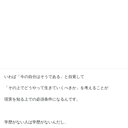
おそらくこういった女性は
まだ若かったときは違う言い訳を自分にしていたはずですし、
歳を重ねたことで言い訳の対象が年齢に移行しただけだと思いま
す。
以上のことから、まず自分に「ないもの」、
いわば「今の自分はそうである」と自覚して
「その上でどうやって生きていくべきか」を考えることが
現実を知る上での必須条件になるんです。
学歴がない人は学歴がないんだし、