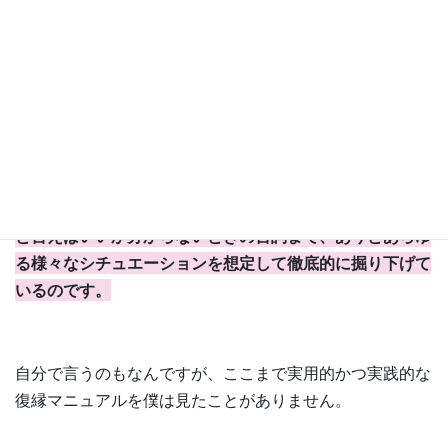
しかし、これは必要なことだから触れているのです。
さらに、実際に復縁を申し出る際の流れや発言の内容に関
しても、掘り下げてお話しております。
つまり、どう動けばいいか分からないときの流れや、なん
と言えばいいか分からないときの台詞まで、ありとあらゆ
る様々なシチュエーションを想定して徹底的に掘り下げて
いるのです。
自分で言うのもなんですが、ここまで実用的かつ実践的な
復縁マニュアルを僕は見たことがありません。