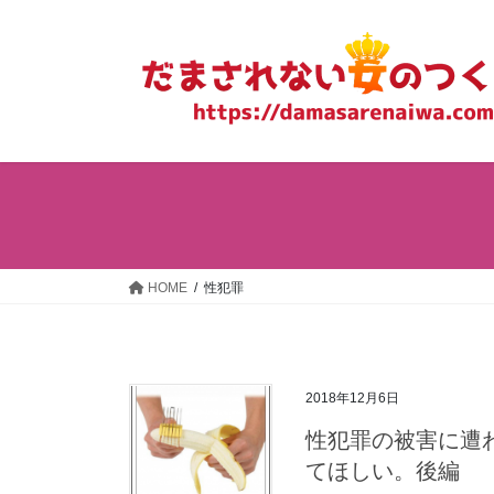
コ
ナ
ン
ビ
テ
ゲ
ン
ー
ツ
シ
へ
ョ
ス
ン
キ
に
ッ
移
プ
動
HOME
性犯罪
2018年12月6日
性犯罪の被害に遭
てほしい。後編