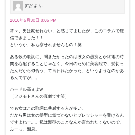
すお
より:
2016年5月30日 8:05 PM
常々、男は察せれない、と感じてましたが、このコラムで確
信できました！！
というか、私も察せれませんもの！笑
ある歌の歌詞に、聞きたかったのは彼女の愚痴とか終電の時
間を心配することじゃなく、今日のために美容院で、髪切っ
たんだから似合う、て言われたかった、というようなのがあ
るんですが。。
ハードル高ぇよw
（フジモトさんの真似です笑）
でも女はこの歌詞に共感する人が多い。
だから男は女の髪型に気づかないとプレッシャーを受けるん
ですよねー。。私は髪型のことなんか言われたくないので。
ふーっ。溜息。