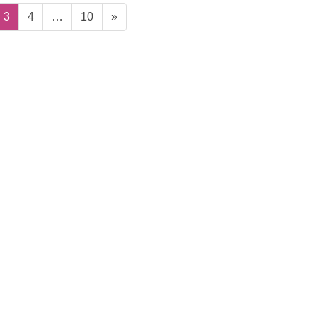
固
固
固
3
4
…
10
»
定
定
定
ペ
ペ
ペ
ー
ー
ー
ジ
ジ
ジ