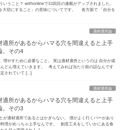
うこと？ withonlineで32回目の連載がアップされました。
を大切にすること」の意味についてです。 各方面で 「自分を
適材適所論
材適所があるからハマる穴を間違えると上手
論。その4
、増やすために必要なこと。 実は適材適所というのは 自分が成
どんどん増えていきます。 考えてみれば当たり前の話なんです
されていて […]
適材適所論
材適所があるからハマる穴を間違えると上手
論。その3
とが適材適所であるとはかぎらない。 僕がよく行くバーがあり
は料理がめっちゃ上手なんです。 創意工夫をしていかにある食
かを日々実践され […]