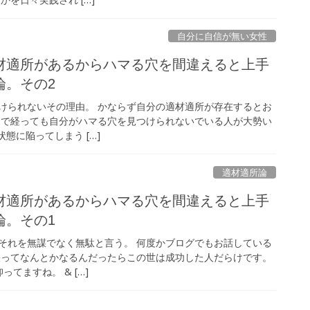
自分に自信が無い女性
材適所があるからハマる穴を間違えると上手
論。その2
けられないその理由。 かならず自分の適材適所が存在するとお
まで経っても自分がハマる穴を見つけられないでいる人が大勢い
態に陥ってしまう […]
適材適所論
材適所があるからハマる穴を間違えると上手
論。その1
それを無謀でなく無駄と言う。 何度かブログでもお話している
張ってなんとかなるんだったらこの世は成功した人だらけです。
てますね。 & […]