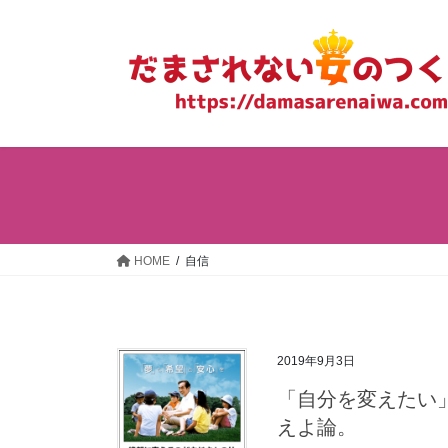
コ
ナ
ン
ビ
テ
ゲ
ン
ー
ツ
シ
へ
ョ
ス
ン
キ
に
ッ
移
プ
動
HOME
自信
2019年9月3日
「自分を変えたい
えよ論。