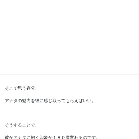
初めにアナタの印象を植え付けるためにも、
良くも悪くも周囲の女性とは違った対応を
男性にすることが必要になるのです。
聞き上手や褒め上手に徹するのは、
彼と２人で話す環境が出来てから。
そこで思う存分、
アナタの魅力を彼に感じ取ってもらえばいい。
そうすることで、
彼がアナタに抱く印象が１８０度変わるのです。