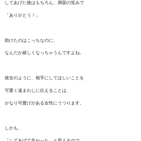
してあげた後はもちろん、満面の笑みで
「ありがとう！」
助けたのはこっちなのに、
なんだか嬉しくなっちゃうんですよね。
彼女のように、相手にしてほしいことを
可愛く遠まわしに伝えることは、
かなり可愛げがある女性にうつります。
しかも、
「してあげて良かった」と思えるので、