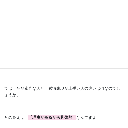
やっと隣が空いた！
実は、あなたと話したいと思ってたの。
なんか皆と雰囲気違う人がいるなと思って
気になってて、隣に来たかったんだ。
と伝えるのが、感情表現が上手い人です。
では、ただ素直な人と、感情表現が上手い人の違いは何なのでし
ょうか。
その答えは、
「理由があるから具体的」
なんですよ。