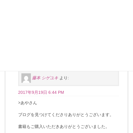
す。現状、お店に呼ばれて行くことはありますが代金はこち
ら持ちです。本命候補ですらないと思っております。そこま
で理解をしていますが、彼の言葉を全て信じられてはいませ
んが、それでも諦めきれません。ホストだからではなく、た
またま好きになった人がホストだったと考えるようにしてい
ます。最後まで突き進む覚悟、見届ける覚悟、そして最後が
どうであれ受け入れる覚悟をしました。そして一人の女性と
して、人間として、彼に好きになってもらえるように強くあ
りたいと思います。ありがとうございます！
藤本 シゲユキ
より:
2017年9月19日 6:44 PM
>あやさん
ブログを見つけてくださりありがとうございます。
書籍もご購入いただきありがとうございました。