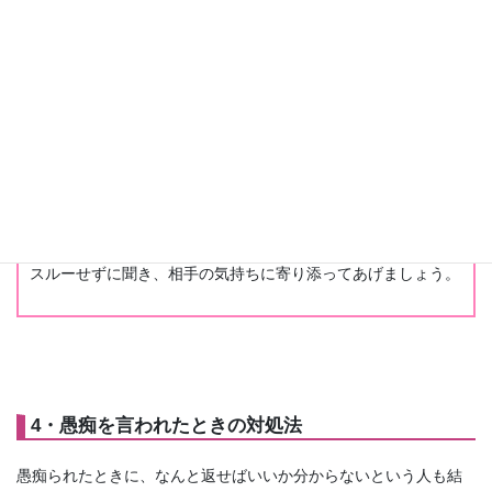
暗い話をしてスルーされたら、「この人は分かってくれない」と
思って、心を閉ざすことはよくあるんですよね。
POINT！
相手が暗い話をしてくるのは、「聞いてほしいから」。
スルーせずに聞き、相手の気持ちに寄り添ってあげましょう。
4・愚痴を言われたときの対処法
愚痴られたときに、なんと返せばいいか分からないという人も結