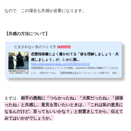
なので、この場合も共感が必要になります。
【共感の方法について】
だまされない女のつくり方
2 Pockets
恋愛指南書によく書かれてる「彼を理解しましょう・共
感しましょう」が、いかに難...
https://damasarenaiwa.com/2020/01/31/ri-2
恋愛指南書とか読まなくていいその理由。withonlineで52回目の連載がアップされま
した。 今回のテーマは、「恋愛指南書は読まなくていい」という内容です。 僕のブ
ログや著書を読んでくださっている方なら、なぜ読まなくていいのかその理由をご
存知かと思いますが、端的に言うとこういうことなんです。 1・ほとんどの場合、書
いてあることが浅すぎる2・人間を一つの枠に当てはめることはできない3・テクニ
ックに頼りすぎている 今更感はあるかもしれないけど、一つずつ簡単に説明させて
まずは、
相手の愚痴に「つらかったね」「大変だったね」「頑張
いただきます。 ...
ったね」と共感し、意見を言いたいときは、「これは私の意見に
なるんだけど、言ってもいいかな？」と前置きしてから、伝えて
みてはいかがでしょうか。