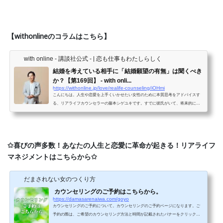
【withonlineのコラムはこちら】
with online - 講談社公式 - | 恋も仕事もわたしらしく
結婚を考えている相手に「結婚願望の有無」は聞くべき
か？【第169回】 - with onli...
https://withonline.jp/love/realife-counseling/iOHmi
こんにちは。人生や恋愛を上手くいかせたい女性のために本質思考をアドバイスす
る、リアライフカウンセラーの藤本シゲユキです。すでに彼氏がいて、将来的に結
婚を視野に入れている場合、彼女たちがよくする質問があります。「彼が結婚した
いと思える女性になるにはどうしたらいいでしょうか？」実際にこの質問は僕も受
けたことが何度もありますし、ネット上の恋愛相談でもよく見かけるものです。こ
ういった質問に対し、婚活アドバイザーや恋愛カウンセラーの方たちが、「結婚し
✩喜びの声多数！あなたの人生と恋愛に革命が起きる！リアライフ
たいと思える女性になる方法」を伝えているのもよく見か...
マネジメントはこちらから✩
だまされない女のつくり方
カウンセリングのご予約はこちらから。
https://damasarenaiwa.com/goyo
カウンセリングのご予約について。カウンセリングのご予約ページになります。ご
予約の際は、ご希望のカウンセリング方法と時間が記載されたバナーをクリックし
てください。ご相談内容は、恋愛や人生にまつわるものだけでなく、多岐に渡って