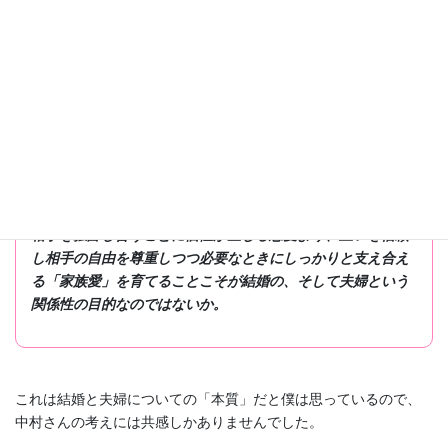
（中略）
恋愛なんてものはしょせん、つかの間の花火だ。そんな一瞬
の激情を一生涯にわたって保てというほうが無理ではない
か。
たとえ始まりは恋愛であっても、結婚して夫婦というパート
ナーになった以上、どこかで「恋愛」とは別の「愛情関係」
に移行しなくてはならない。
相手を独占し合うことに価値が生じる恋愛より、互いを信頼
し相手の自由を尊重しつつ必要なときにしっかりと支え合え
る「家族愛」を育てることこそが結婚の、そして夫婦という
関係性の目的なのではないか。
これは結婚と夫婦についての「本質」だと僕は思っているので、
中村さんの考えには共感しかありませんでした。