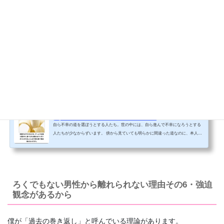
それは、下記記事でお話した「不幸の道に突き進む女性」と同じ
ことをしているので、早く目を覚ました方がいいでしょう。
【参照記事】
だまされない女のつくり方
1 Pocket
自ら不幸の道に突き進む6つの理由＋番外編。
https://damasarenaiwa.com/2023/01/21/fuko
自ら不幸の道を選ぼうとする人たち。世の中には、自ら進んで不幸になろうとする
人たちが少なからずいます。 傍から見ていても明らかに間違った道なのに、本人は
周囲の助言を無視してどんどん突き進んでいく。 幸せになれるチャンスが目の前に
あるのに、それを選ぼうとしない。 こういう人たちを見て、 なんで自ら進んで不幸
になろうとするの？幸せになった方がいいじゃん！ と疑問に思っている方もいらっ
しゃるのではないでしょうか。 なぜ、わざわざ不幸の道を選ぶのか？ まずはその理
由について...
ろくでもない男性から離れられない理由その6・強迫
観念があるから
僕が「過去の巻き返し」と呼んでいる理論があります。